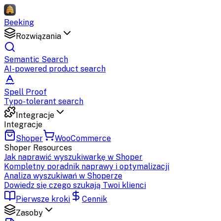
Beeking
Rozwiązania
Semantic Search
AI-powered product search
Spell Proof
Typo-tolerant search
Integracje
Integracje
Shoper
WooCommerce
Shoper
Resources
Jak naprawić wyszukiwarkę w Shoper
Kompletny poradnik naprawy i optymalizacji
Analiza wyszukiwań w Shoperze
Dowiedz się czego szukają Twoi klienci
Pierwsze kroki
Cennik
Zasoby