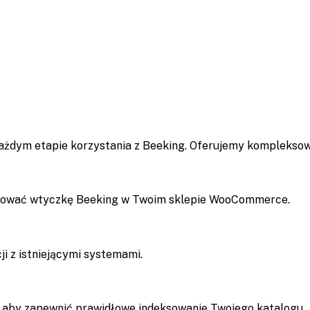
każdym etapie korzystania z Beeking. Oferujemy komplekso
gurować wtyczkę Beeking w Twoim sklepie WooCommerce.
ji z istniejącymi systemami.
, aby zapewnić prawidłowe indeksowanie Twojego katalogu.