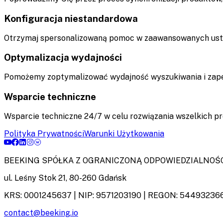
Konfiguracja niestandardowa
Otrzymaj spersonalizowaną pomoc w zaawansowanych usta
Optymalizacja wydajności
Pomożemy zoptymalizować wydajność wyszukiwania i zape
Wsparcie techniczne
Wsparcie techniczne 24/7 w celu rozwiązania wszelkich p
Polityka Prywatności
Warunki Użytkowania
BEEKING SPÓŁKA Z OGRANICZONĄ ODPOWIEDZIALNOŚ
ul. Leśny Stok 21
,
80-260
Gdańsk
KRS:
0001245637
| NIP:
9571203190
| REGON:
54493236
contact@beeking.io