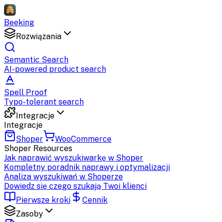
Beeking
Rozwiązania
Semantic Search
AI-powered product search
Spell Proof
Typo-tolerant search
Integracje
Integracje
Shoper
WooCommerce
Shoper
Resources
Jak naprawić wyszukiwarkę w Shoper
Kompletny poradnik naprawy i optymalizacji
Analiza wyszukiwań w Shoperze
Dowiedz się czego szukają Twoi klienci
Pierwsze kroki
Cennik
Zasoby