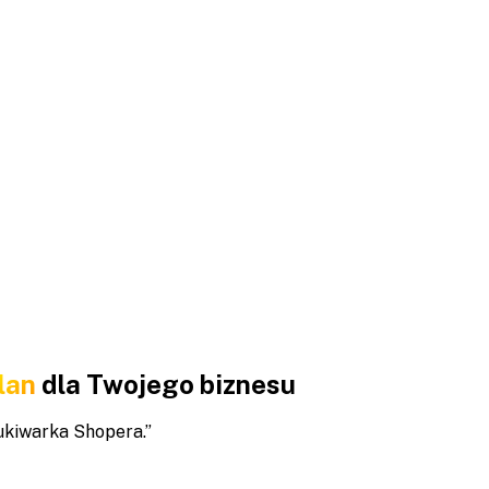
lan
dla Twojego biznesu
ukiwarka Shopera.
”