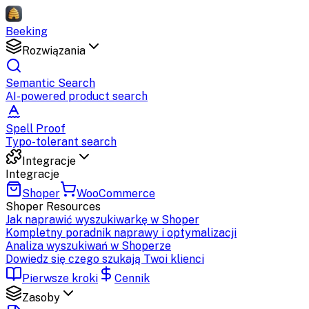
Beeking
Rozwiązania
Semantic Search
AI-powered product search
Spell Proof
Typo-tolerant search
Integracje
Integracje
Shoper
WooCommerce
Shoper
Resources
Jak naprawić wyszukiwarkę w Shoper
Kompletny poradnik naprawy i optymalizacji
Analiza wyszukiwań w Shoperze
Dowiedz się czego szukają Twoi klienci
Pierwsze kroki
Cennik
Zasoby