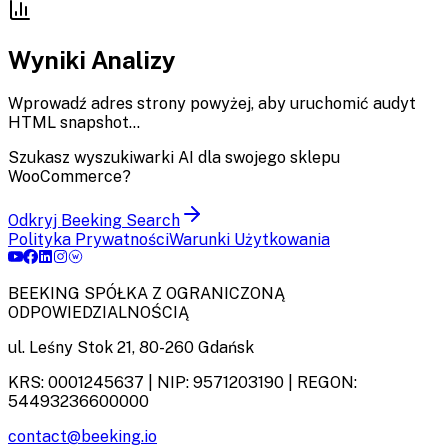
Wyniki Analizy
Wprowadź adres strony powyżej, aby uruchomić audyt
HTML snapshot...
Szukasz wyszukiwarki AI dla swojego sklepu
WooCommerce?
Odkryj Beeking Search
Polityka Prywatności
Warunki Użytkowania
BEEKING SPÓŁKA Z OGRANICZONĄ
ODPOWIEDZIALNOŚCIĄ
ul. Leśny Stok 21
,
80-260
Gdańsk
KRS:
0001245637
| NIP:
9571203190
| REGON:
54493236600000
contact@beeking.io