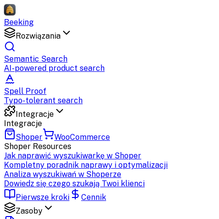
Beeking
Rozwiązania
Semantic Search
AI-powered product search
Spell Proof
Typo-tolerant search
Integracje
Integracje
Shoper
WooCommerce
Shoper
Resources
Jak naprawić wyszukiwarkę w Shoper
Kompletny poradnik naprawy i optymalizacji
Analiza wyszukiwań w Shoperze
Dowiedz się czego szukają Twoi klienci
Pierwsze kroki
Cennik
Zasoby