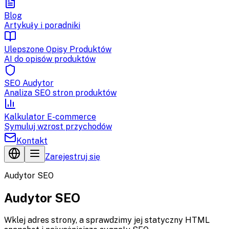
Blog
Artykuły i poradniki
Ulepszone Opisy Produktów
AI do opisów produktów
SEO Audytor
Analiza SEO stron produktów
Kalkulator E-commerce
Symuluj wzrost przychodów
Kontakt
Zarejestruj się
Audytor SEO
Audytor SEO
Wklej adres strony, a sprawdzimy jej statyczny HTML