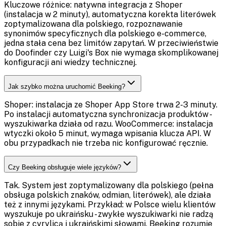
Kluczowe różnice: natywna integracja z Shoper
(instalacja w 2 minuty), automatyczna korekta literówek
zoptymalizowana dla polskiego, rozpoznawanie
synonimów specyficznych dla polskiego e-commerce,
jedna stała cena bez limitów zapytań. W przeciwieństwie
do Doofinder czy Luigi's Box nie wymaga skomplikowanej
konfiguracji ani wiedzy technicznej.
Jak szybko można uruchomić Beeking?
Shoper: instalacja ze Shoper App Store trwa 2-3 minuty.
Po instalacji automatyczna synchronizacja produktów -
wyszukiwarka działa od razu. WooCommerce: instalacja
wtyczki około 5 minut, wymaga wpisania klucza API. W
obu przypadkach nie trzeba nic konfigurować ręcznie.
Czy Beeking obsługuje wiele języków?
Tak. System jest zoptymalizowany dla polskiego (pełna
obsługa polskich znaków, odmian, literówek), ale działa
też z innymi językami. Przykład: w Polsce wielu klientów
wyszukuje po ukraińsku - zwykłe wyszukiwarki nie radzą
sobie z cyrylicą i ukraińskimi słowami, Beeking rozumie