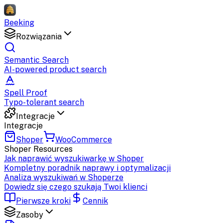
Beeking
Rozwiązania
Semantic Search
AI-powered product search
Spell Proof
Typo-tolerant search
Integracje
Integracje
Shoper
WooCommerce
Shoper
Resources
Jak naprawić wyszukiwarkę w Shoper
Kompletny poradnik naprawy i optymalizacji
Analiza wyszukiwań w Shoperze
Dowiedz się czego szukają Twoi klienci
Pierwsze kroki
Cennik
Zasoby