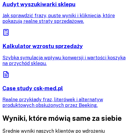
Audyt wyszukiwarki sklepu
Jak sprawdzić frazy, puste wyniki i kliknięcia, które
pokazują realne straty sprzedażowe.
Kalkulator wzrostu sprzedaży
Szybka symulacja wpływu konwersji i wartości koszyka
na przychód sklepu.
Case study csk-med.pl
Realne przykłady fraz, literówek i alternatyw
produktowych obsłużonych przez Beeking.
Wyniki, które mówią same za siebie
Średnie wyniki naszych klientów po wdrożeniu