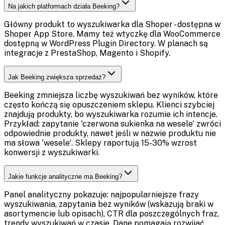
Na jakich platformach działa Beeking?
Główny produkt to wyszukiwarka dla Shoper - dostępna w
Shoper App Store. Mamy też wtyczkę dla WooCommerce
dostępną w WordPress Plugin Directory. W planach są
integracje z PrestaShop, Magento i Shopify.
Jak Beeking zwiększa sprzedaż?
Beeking zmniejsza liczbę wyszukiwań bez wyników, które
często kończą się opuszczeniem sklepu. Klienci szybciej
znajdują produkty, bo wyszukiwarka rozumie ich intencje.
Przykład: zapytanie 'czerwona sukienka na wesele' zwróci
odpowiednie produkty, nawet jeśli w nazwie produktu nie
ma słowa 'wesele'. Sklepy raportują 15-30% wzrost
konwersji z wyszukiwarki.
Jakie funkcje analityczne ma Beeking?
Panel analityczny pokazuje: najpopularniejsze frazy
wyszukiwania, zapytania bez wyników (wskazują braki w
asortymencie lub opisach), CTR dla poszczególnych fraz,
trendy wyszukiwań w czasie. Dane pomagają rozwijać