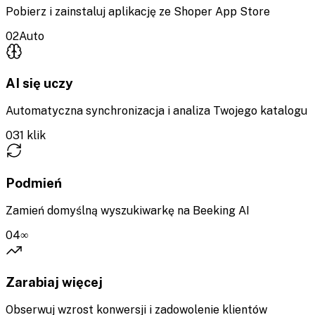
Pobierz i zainstaluj aplikację ze Shoper App Store
0
2
Auto
AI się uczy
Automatyczna synchronizacja i analiza Twojego katalogu
0
3
1 klik
Podmień
Zamień domyślną wyszukiwarkę na Beeking AI
0
4
∞
Zarabiaj więcej
Obserwuj wzrost konwersji i zadowolenie klientów