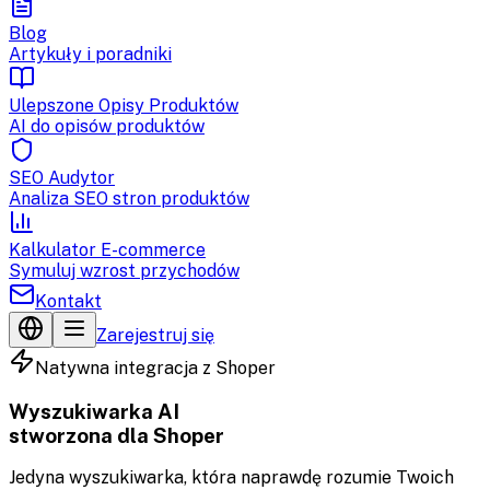
Blog
Artykuły i poradniki
Ulepszone Opisy Produktów
AI do opisów produktów
SEO Audytor
Analiza SEO stron produktów
Kalkulator E-commerce
Symuluj wzrost przychodów
Kontakt
Zarejestruj się
Natywna integracja z Shoper
Wyszukiwarka AI
stworzona dla Shoper
Jedyna wyszukiwarka, która naprawdę rozumie Twoich