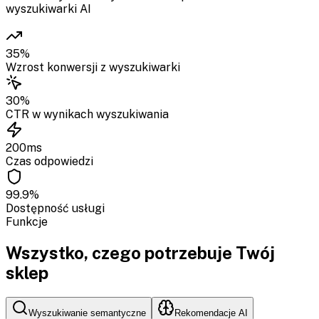
wyszukiwarki AI
35
%
Wzrost konwersji z wyszukiwarki
30
%
CTR w wynikach wyszukiwania
200
ms
Czas odpowiedzi
99.9
%
Dostępność usługi
Funkcje
Wszystko, czego potrzebuje Twój
sklep
Wyszukiwanie semantyczne
Rekomendacje AI